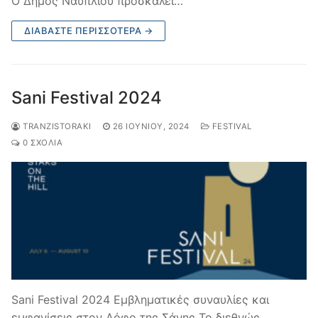
Ο Δήμος Ναυπλίου προσκαλεί…
ΔΙΑΒΆΣΤΕ ΠΕΡΙΣΣΌΤΕΡΑ →
Sani Festival 2024
TRANZISTORAKI
26 ΙΟΥΝΊΟΥ, 2024
FESTIVAL
0 ΣΧΌΛΙΑ
Sani Festival 2024 Εμβληματικές συναυλίες και
εμφανίσεις στον Λόφο της Σάνης Το διεθνώς