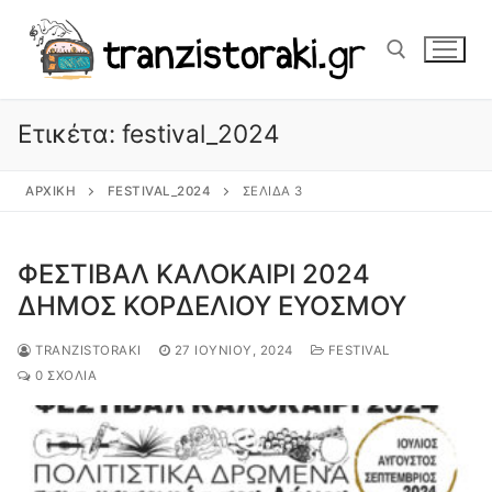
Μετάβαση
στο
περιεχόμενο
Ετικέτα:
festival_2024
Αναζήτηση για:
ΑΡΧΙΚΉ
FESTIVAL_2024
ΣΕΛΊΔΑ 3
ΦΕΣΤΙΒΑΛ ΚΑΛΟΚΑΙΡΙ 2024
ΔΗΜΟΣ ΚΟΡΔΕΛΙΟΥ ΕΥΟΣΜΟΥ
TRANZISTORAKI
27 ΙΟΥΝΊΟΥ, 2024
FESTIVAL
0 ΣΧΌΛΙΑ