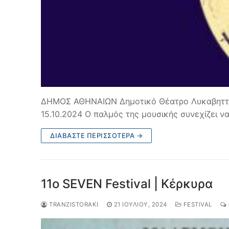
ΔΗΜΟΣ ΑΘΗΝΑΙΩΝ Δημοτικό Θέατρο Λυκαβηττού
15.10.2024 Ο παλμός της μουσικής συνεχίζει ν
ΔΙΑΒΆΣΤΕ ΠΕΡΙΣΣΌΤΕΡΑ →
11o SEVEN Festival | Κέρκυρα
TRANZISTORAKI
21 ΙΟΥΛΊΟΥ, 2024
FESTIVAL