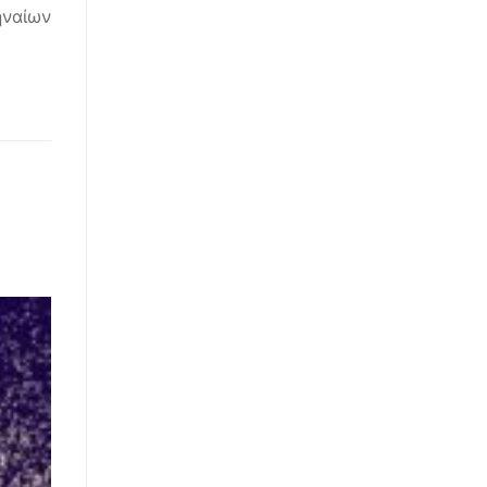
ηναίων