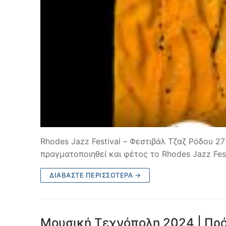
Rhodes Jazz Festival – Φεστιβάλ Τζαζ Ρόδου 2
πραγματοποιηθεί και φέτος το Rhodes Jazz Fes
ΔΙΑΒΆΣΤΕ ΠΕΡΙΣΣΌΤΕΡΑ →
Μουσική Τεχνόπολη 2024 | Πρόγ