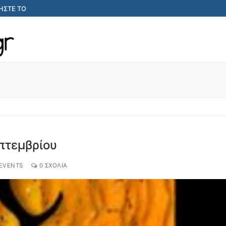
ΣΤΕ ΤΟ
επτεμβρίου
EVENTS
0 ΣΧΌΛΙΑ