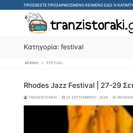
Μετάβαση
ΠΡΟΣΘΈΣΤΕ ΠΡΟΣΑΡΜΟΣΜΈΝΟ ΚΕΊΜΕΝΟ ΕΔΏ Ή ΚΑΤΑΡΓΉ
στο
περιεχόμενο
Κατηγορία:
festival
ΑΡΧΙΚΉ
FESTIVAL
Rhodes Jazz Festival | 27-29 Σ
TRANZISTORAKI
22 ΣΕΠΤΕΜΒΡΊΟΥ, 2024
RHODES