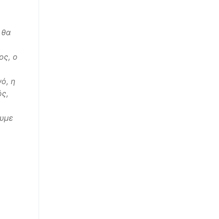
 θα
ος, ο
ό, η
ός,
ουμε