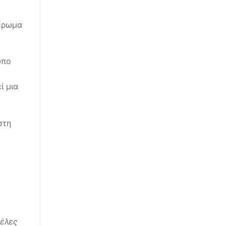
έρωμα
ωπο
ί μια
στη
πέλες