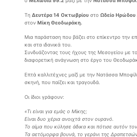
ο
Μελωδία 99.2
μαζί με την
Νατάσσα Μποφίλ
Tη
Δευτέρα 14
Οκτωβρίου
στο
Ωδείο Ηρώδου
στον
Μίκη Θεοδωράκη.
Μια παράσταση που βάζει στο επίκεντρο την ε
και στα ιδανικά του.
Συνδυάζοντας τους ήχους της Μεσογείου με το
διαφορετική ανάγνωση στο έργο του Θεοδωράκη
Επτά καλλιτέχνες μαζί με την Νατάσσα Μποφίλι
σκηνή, που παίζει και τραγουδά.
Οι ίδιοι γράφουν:
«Τι είναι για εμάς ο Μίκης;
Είναι δυο χέρια ανοιχτά στον ουρανό.
Το αίμα που κύλησε άδικα και πότισε αυτόν τ
Τα αετόμορφα βουνά, το γεράνι της Δραπετσώνα