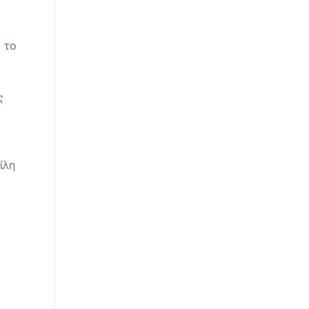
 το
ς
ίλη