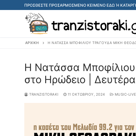
Μετάβαση
ΠΡΟΣΘΈΣΤΕ ΠΡΟΣΑΡΜΟΣΜΈΝΟ ΚΕΊΜΕΝΟ ΕΔΏ Ή ΚΑΤΑΡΓΉ
στο
περιεχόμενο
ΑΡΧΙΚΉ
Η ΝΑΤΆΣΣΑ ΜΠΟΦΊΛΙΟΥ ΤΡΑΓΟΥΔΆ ΜΊΚΗ ΘΕΟΔΩ
Η Νατάσσα Μποφίλιου
στο Ηρώδειο | Δευτέρ
TRANZISTORAKI
11 ΟΚΤΩΒΡΊΟΥ, 2024
MUSIC-LIV