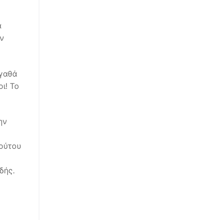
α
ν
αγαθά
ι! Το
ην
λούτου
δής.