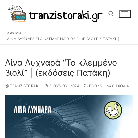
Μετάβαση
στο
περιεχόμενο
ΑΡΧΙΚΉ
Αναζήτηση για:
ΛΊΝΑ ΛΥΧΝΑΡΆ “ΤΟ ΚΛΕΜΜΈΝΟ ΒΙΟΛΊ” | (ΕΚΔΌΣΕΙΣ ΠΑΤΆΚΗ)
Λίνα Λυχναρά “Το κλεμμένο
βιολί” | (εκδόσεις Πατάκη)
TRANZISTORAKI
3 ΙΟΥΛΊΟΥ, 2024
BOOKS
0 ΣΧΌΛΙΑ