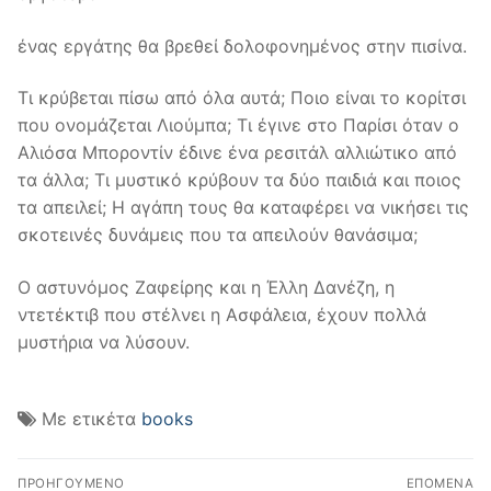
ένας εργάτης θα βρεθεί δολοφονηµένος στην πισίνα.
Τι κρύβεται πίσω από όλα αυτά; Ποιο είναι το κορίτσι
που ονοµάζεται Λιούµπα; Τι έγινε στο Παρίσι όταν ο
Αλιόσα Μποροντίν έδινε ένα ρεσιτάλ αλλιώτικο από
τα άλλα; Τι µυστικό κρύβουν τα δύο παιδιά και ποιος
τα απειλεί; Η αγάπη τους θα καταφέρει να νικήσει τις
σκοτεινές δυνάµεις που τα απειλούν θανάσιµα;
Ο αστυνόµος Ζαφείρης και η Έλλη Δανέζη, η
ντετέκτιβ που στέλνει η Aσφάλεια, έχουν πολλά
µυστήρια να λύσουν.
Με ετικέτα
books
Πλοήγηση
ΠΡΟΗΓΟΎΜΕΝΟ
ΕΠΌΜΕΝΑ