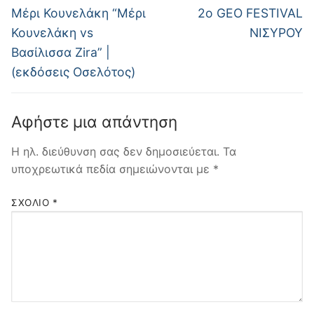
άρθρων
Προηγούμενο
Επόμενο
Μέρι Κουνελάκη “Μέρι
2ο GEO FESTIVAL
άρθρο:
άρθρο:
Κουνελάκη vs
ΝΙΣΥΡΟΥ
Βασίλισσα Zira” |
(εκδόσεις Οσελότος)
Αφήστε μια απάντηση
Η ηλ. διεύθυνση σας δεν δημοσιεύεται.
Τα
υποχρεωτικά πεδία σημειώνονται με
*
ΣΧΌΛΙΟ
*