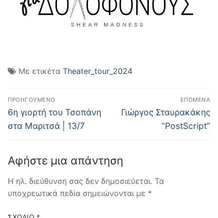
Με ετικέτα
Theater_tour_2024
Πλοήγηση
ΠΡΟΗΓΟΎΜΕΝΟ
ΕΠΌΜΕΝΑ
άρθρων
Προηγούμενο
Επόμενο
6η γιορτή του Τσοπάνη
Γιώργος Σταυρακάκης
άρθρο:
άρθρο:
στα Μαριτσά | 13/7
“PostScript”
Αφήστε μια απάντηση
Η ηλ. διεύθυνση σας δεν δημοσιεύεται.
Τα
υποχρεωτικά πεδία σημειώνονται με
*
ΣΧΌΛΙΟ
*