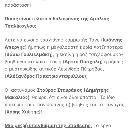
παράσταση!
Ποιος είναι τελικά ο δολοφόνος της Αμαλίας
Τσαλίκογλου
;
Λέτε να είναι ο τσαχπίνης κομμωτής Τόνυ (
Ιωάννης
Απέργης
) ήμήπως η μεγαλοαστή κυρία Χατζηπατέρα
(
Βάσω Γουλιελμάκη
), ή εκείνη η ροζ τσιχλόφουσκα-
βοηθός«πιστολάκι» Σόφη (
Αρετή Πασχάλη
) ή μήπως
ο μυστηριώδης αντικέρ Λεωνίδας Πέτροβας,
(
Αλέξανδρος Παπατριανταφύλλου
);
Ο αστυνόμος
Σταύρος Σταυράκος (Δημήτρης
Μακαλιάς)
θεωρεί ότι είναι όλοι ύποπτοι! Το ίδιο
πιστεύει και ο πανέξυπνος (;) βοηθός του, ο Πανάγος
(
Χάρης Χιώτης
)!
Μία μικρή υπενθύμιση της υπόθεσης:
Το έργο