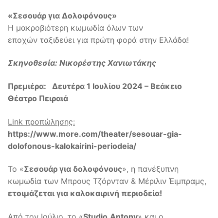
«Σεσουάρ για Δολοφόνους»
Η μακροβιότερη κωμωδία όλων των
εποχών ταξιδεύει για πρώτη φορά στην Ελλάδα!
Σκηνοθεσία: Νικορέστης Χανιωτάκης
Πρεμιέρα:
Δευτέρα 1 Ιουλίου 2024 – Βεάκειο
Θέατρο Πειραιά
Link προπώλησης:
https://www.more.com/theater/sesouar-gia-
dolofonous-kalokairini-periodeia/
Το «
Σεσουάρ για δολοφόνους
», η πανέξυπνη
κωμωδία των Mπρους Τζόρνταν & Μέριλιν Έιμπραμς,
ετοιμάζεται για καλοκαιρινή περιοδεία!
Από τον Ιούλιο, το «
Studio
Antony
» και ο