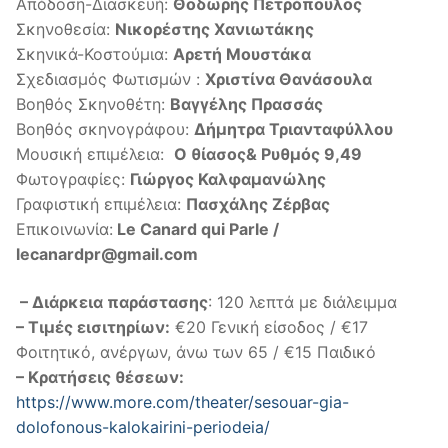
Απόδοση-Διασκευή:
Θοδωρής Πετρόπουλος
Σκηνοθεσία:
Νικορέστης Χανιωτάκης
Σκηνικά-Κοστούμια:
Αρετή Μουστάκα
Σχεδιασμός Φωτισμών :
Χριστίνα Θανάσουλα
Βοηθός Σκηνοθέτη:
Βαγγέλης Πρασσάς
Βοηθός σκηνογράφου:
Δήμητρα Τριανταφύλλου
Μουσική επιμέλεια:
Ο θίασος& Ρυθμός 9,49
Φωτογραφίες:
Γιώργος Καλφαμανώλης
Γραφιστική επιμέλεια:
Πασχάλης Ζέρβας
Επικοινωνία:
Le Canard qui Parle /
lecanardpr@gmail.com
– Διάρκεια παράστασης
: 120 λεπτά με διάλειμμα
– Τιμές εισιτηρίων:
€20 Γενική είσοδος / €17
Φοιτητικό, ανέργων, άνω των 65 / €15 Παιδικό
– Κρατήσεις θέσεων:
https://www.more.com/theater/sesouar-gia-
dolofonous-kalokairini-periodeia/