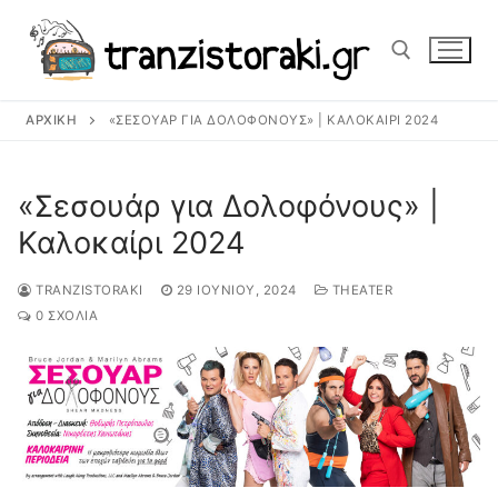
Μετάβαση
στο
περιεχόμενο
ΑΡΧΙΚΉ
«ΣΕΣΟΥΆΡ ΓΙΑ ΔΟΛΟΦΌΝΟΥΣ» | ΚΑΛΟΚΑΊΡΙ 2024
Αναζήτηση για:
«Σεσουάρ για Δολοφόνους» |
Καλοκαίρι 2024
TRANZISTORAKI
29 ΙΟΥΝΊΟΥ, 2024
THEATER
0 ΣΧΌΛΙΑ