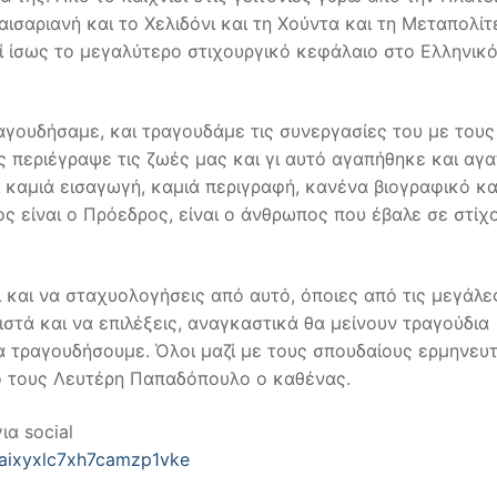
αισαριανή και το Χελιδόνι και τη Χούντα και τη Μεταπολίτ
λεί ίσως το μεγαλύτερο στιχουργικό κεφάλαιο στο Ελληνικ
γουδήσαμε, και τραγουδάμε τις συνεργασίες του με τους
περιέγραψε τις ζωές μας και γι αυτό αγαπήθηκε και αγα
ι καμιά εισαγωγή, καμιά περιγραφή, κανένα βιογραφικό κα
ς είναι ο Πρόεδρος, είναι ο άνθρωπος που έβαλε σε στίχ
τι και να σταχυολογήσεις από αυτό, όποιες από τις μεγάλε
στά και να επιλέξεις, αναγκαστικά θα μείνουν τραγούδια
Να τραγουδήσουμε. Όλοι μαζί με τους σπουδαίους ερμηνευ
κό τους Λευτέρη Παπαδόπουλο ο καθένας.
ια social
gaixyxlc7xh7camzp1vke