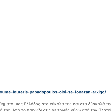
ume-leuteris-papadopoulos-oloi-se-fonazan-arxigo/
ισθήματα μιας Ελλάδας στα εύκολα της και στα δύσκολά τη
 της. Από το παιχνίδι στις γειτονιές γύρω από την Πλατε