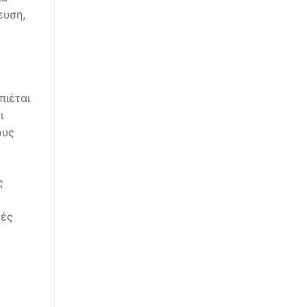
ευση,
ό
πιέται
ι
ους
ς
τές