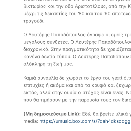
Βικτωρίας και την οδό Αριστοτέλους, από την Κ
μέχρι τις δεκαετίες του ’80 και του ’90 αποτε
τραγούδι.
Ο Λευτέρης Παπαδόπουλος έγραψε κι εμείς τρα
μεγάλους συνθέτες. Ο Λευτέρης Παπαδόπουλος 
διαχρονικά. Στην πραγματικότητα δε χρειάζετα
κανένα δελτίο τύπου. Ο Λευτέρης Παπαδόπουλο
ολόκληρη τη ζωή μας.
Καμιά συναυλία δε χωράει το έργο του γιατί ό,
επιτυχίες ή ακόμα και από τα κρυφά και ξεχωρι
εκτός, αλλά στην ουσία ο στόχος είναι ένας. 
που θα τιμήσουν με την παρουσία τους τον δι
(Μη δημοσιεύσιμο
Link
):
Εδώ θα βρείτε υλικά γ
media:
https://umusic.box.com/s/7dah4dksodg