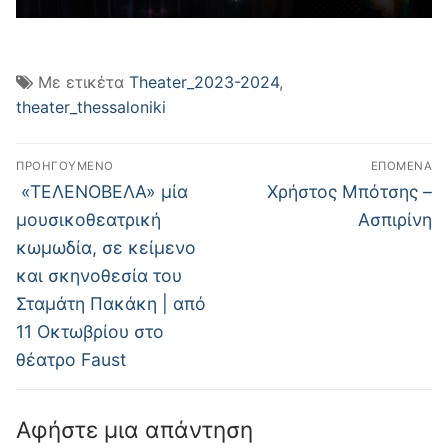
Με ετικέτα
Theater_2023-2024
,
theater_thessaloniki
Πλοήγηση
ΠΡΟΗΓΟΎΜΕΝΟ
ΕΠΌΜΕΝΑ
άρθρων
Προηγούμενο
Επόμενο
«ΤΕΛΕΝΟΒΕΛΑ» μία
Χρήστος Μπότσης –
άρθρο:
άρθρο:
μουσικοθεατρική
Ασπιρίνη
κωμωδία, σε κείμενο
και σκηνοθεσία του
Σταμάτη Πακάκη | από
11 Οκτωβρίου στο
θέατρο Faust
Αφήστε μια απάντηση