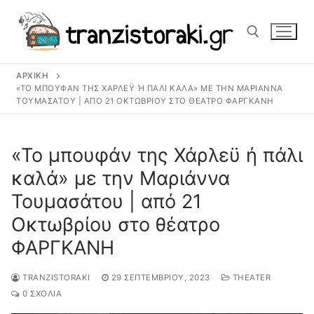
Μετάβαση
στο
περιεχόμενο
ΑΡΧΙΚΉ
Αναζήτηση για:
«ΤΟ ΜΠΟΥΦΆΝ ΤΗΣ ΧΆΡΛΕΫ Ή ΠΆΛΙ ΚΑΛΆ» ΜΕ ΤΗΝ ΜΑΡΙΆΝΝΑ Τ
ΟΥΜΑΣΆΤΟΥ | ΑΠΌ 21 ΟΚΤΩΒΡΊΟΥ ΣΤΟ ΘΈΑΤΡΟ ΦΑΡΓΚΑΝΗ
«Το μπουφάν της Χάρλεϋ ή πάλι
καλά» με την Μαριάννα
Τουμασάτου | από 21
Οκτωβρίου στο θέατρο
ΦΑΡΓΚΑΝΗ
TRANZISTORAKI
29 ΣΕΠΤΕΜΒΡΊΟΥ, 2023
THEATER
0 ΣΧΌΛΙΑ