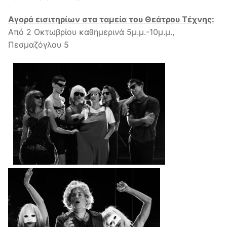
Αγορά εισιτηρίων στα ταμεία του Θεάτρου Τέχνης:
Από 2 Οκτωβρίου καθημερινά 5μ.μ.-10μ.μ.,
Πεσμαζόγλου 5