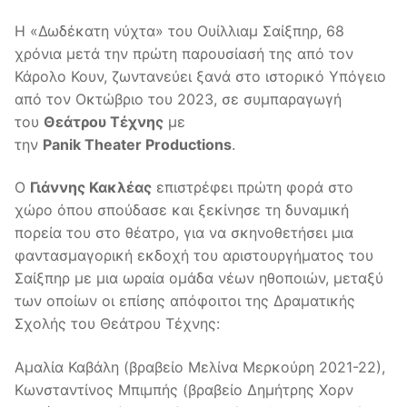
Η «Δωδέκατη νύχτα» του Ουίλλιαμ Σαίξπηρ, 68
χρόνια μετά την πρώτη παρουσίασή της από τον
Κάρολο Κουν, ζωντανεύει ξανά στο ιστορικό Υπόγειο
από τον
Οκτώβριο
του 2023, σε συμπαραγωγή
του
Θεάτρου Τέχνης
με
την
Panik
Theater
Productions
.
Ο
Γιάννης Κακλέας
επιστρέφει πρώτη φορά στο
χώρο όπου σπούδασε και ξεκίνησε τη δυναμική
πορεία του στο θέατρο, για να σκηνοθετήσει μια
φαντασμαγορική εκδοχή του αριστουργήματος του
Σαίξπηρ με μια ωραία ομάδα νέων ηθοποιών, μεταξύ
των οποίων οι επίσης απόφοιτοι της Δραματικής
Σχολής του Θεάτρου Τέχνης:
Αμαλία Καβάλη (βραβείο Μελίνα Μερκούρη 2021-22),
Κωνσταντίνος Μπιμπής (βραβείο Δημήτρης Χορν