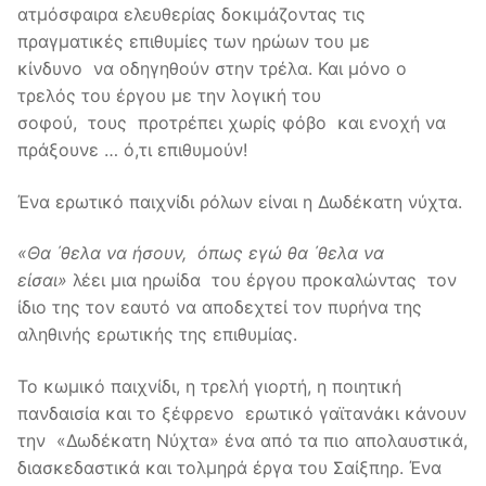
ατμόσφαιρα ελευθερίας δοκιμάζοντας τις
πραγματικές επιθυμίες των ηρώων του με
κίνδυνο να οδηγηθούν στην τρέλα. Και μόνο ο
τρελός του έργου με την λογική του
σοφού, τους προτρέπει χωρίς φόβο και ενοχή να
πράξουνε … ό,τι επιθυμούν!
Ένα ερωτικό παιχνίδι ρόλων είναι η Δωδέκατη νύχτα.
«Θα ΄θελα να ήσουν, όπως εγώ θα ΄θελα να
είσαι»
λέει μια ηρωίδα του έργου προκαλώντας τον
ίδιο της τον εαυτό να αποδεχτεί τον πυρήνα της
αληθινής ερωτικής της επιθυμίας.
Το κωμικό παιχνίδι, η τρελή γιορτή, η ποιητική
πανδαισία και το ξέφρενο ερωτικό γαϊτανάκι κάνουν
την «Δωδέκατη Νύχτα» ένα από τα πιο απολαυστικά,
διασκεδαστικά και τολμηρά έργα του Σαίξπηρ. Ένα