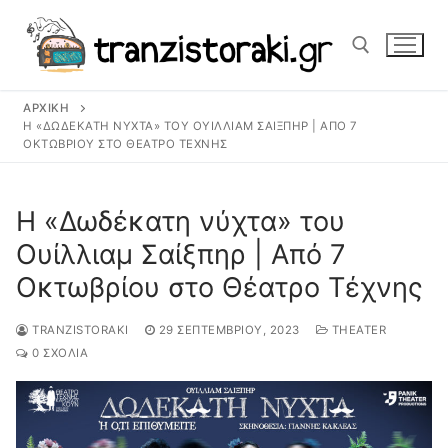
Μετάβαση
στο
περιεχόμενο
ΑΡΧΙΚΉ
Αναζήτηση για:
Η «ΔΩΔΈΚΑΤΗ ΝΎΧΤΑ» ΤΟΥ ΟΥΊΛΛΙΑΜ ΣΑΊΞΠΗΡ | ΑΠΌ 7
ΟΚΤΩΒΡΊΟΥ ΣΤΟ ΘΈΑΤΡΟ ΤΈΧΝΗΣ
Η «Δωδέκατη νύχτα» του
Ουίλλιαμ Σαίξπηρ | Από 7
Οκτωβρίου στο Θέατρο Τέχνης
TRANZISTORAKI
29 ΣΕΠΤΕΜΒΡΊΟΥ, 2023
THEATER
0 ΣΧΌΛΙΑ