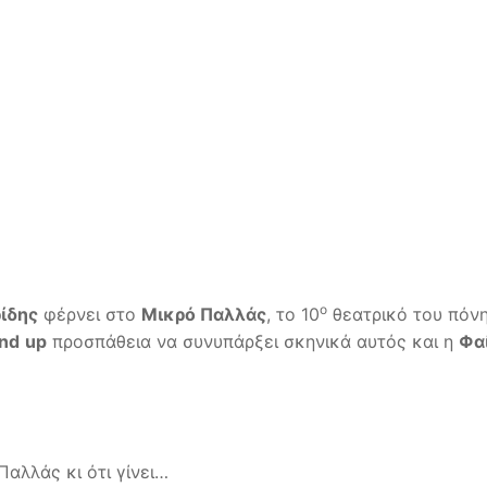
ο
ίδης
φέρνει στο
Μικρό Παλλάς
, το 10
θεατρικό του πόν
and
up
προσπάθεια να συνυπάρξει σκηνικά αυτός και η
Φα
αλλάς κι ότι γίνει…