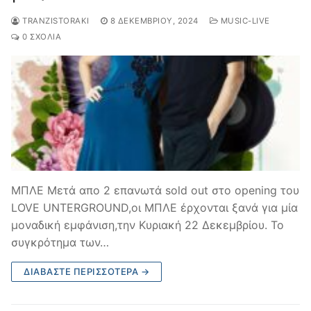
TRANZISTORAKI
8 ΔΕΚΕΜΒΡΊΟΥ, 2024
MUSIC-LIVE
0 ΣΧΌΛΙΑ
ΜΠΛΕ Μετά απο 2 επανωτά sold out στο opening του
LOVE UNTERGROUND,οι ΜΠΛΕ έρχονται ξανά για μία
μοναδική εμφάνιση,την Κυριακή 22 Δεκεμβρίου. Το
συγκρότημα των…
ΔΙΑΒΆΣΤΕ ΠΕΡΙΣΣΌΤΕΡΑ →