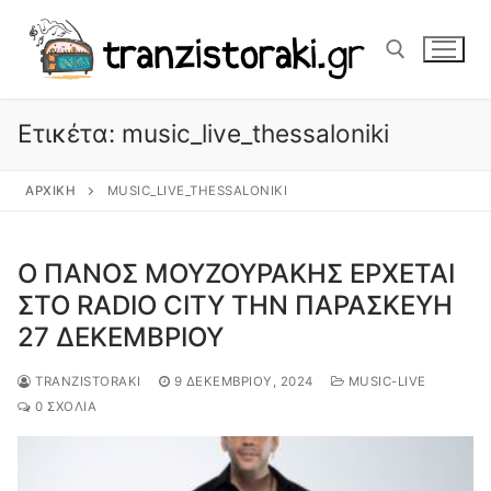
Μετάβαση
στο
περιεχόμενο
Ετικέτα:
music_live_thessaloniki
Αναζήτηση για:
ΑΡΧΙΚΉ
MUSIC_LIVE_THESSALONIKI
Ο ΠΑΝΟΣ ΜΟΥΖΟΥΡΑΚΗΣ ΕΡΧΕΤΑΙ
ΣΤΟ RADIO CITY ΤΗΝ ΠΑΡΑΣΚΕΥΗ
27 ΔΕΚΕΜΒΡΙΟΥ
TRANZISTORAKI
9 ΔΕΚΕΜΒΡΊΟΥ, 2024
MUSIC-LIVE
0 ΣΧΌΛΙΑ