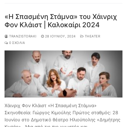
«Η Σπασμένη Στάμνα» του Χάινριχ
Φον Κλάιστ | Καλοκαίρι 2024
TRANZISTORAKI
28 ΙΟΥΝΊΟΥ, 2024
THEATER
0 ΣΧΌΛΙΑ
Χάινριχ Φον Κλάιστ «Η Σπασμένη Στάμνα»
Σκηνοθεσία: Γιώργος Κιμούλης Πρώτος σταθμός: 28
Ιουνίου στο Δημοτικό θέατρο Ηλιούπολης «Δημήτρης
Κιντής» Μια από τις πιο γνωστές και…