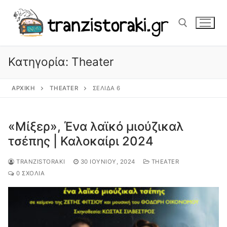
Μετάβαση
στο
περιεχόμενο
Κατηγορία:
Theater
Αναζήτηση για:
ΑΡΧΙΚΉ
THEATER
ΣΕΛΊΔΑ 6
«Μίξερ», Ένα λαϊκό μιούζικαλ
τσέπης | Καλοκαίρι 2024
TRANZISTORAKI
30 ΙΟΥΝΊΟΥ, 2024
THEATER
0 ΣΧΌΛΙΑ