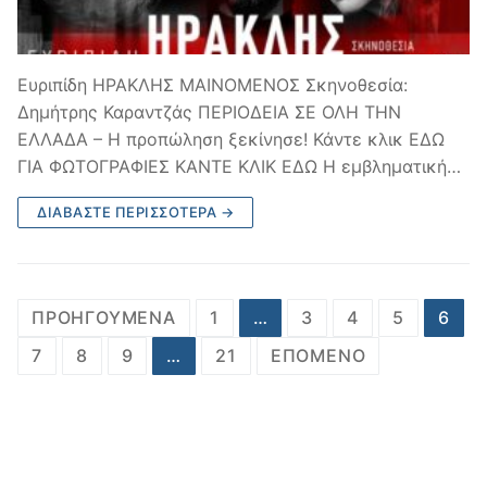
Ευριπίδη ΗΡΑΚΛΗΣ ΜΑΙΝΟΜΕΝΟΣ Σκηνοθεσία:
Δημήτρης Καραντζάς ΠΕΡΙΟΔΕΙΑ ΣΕ ΟΛΗ ΤΗΝ
ΕΛΛΑΔΑ – Η προπώληση ξεκίνησε! Κάντε κλικ ΕΔΩ
ΓΙΑ ΦΩΤΟΓΡΑΦΙΕΣ ΚΑΝΤΕ ΚΛΙΚ ΕΔΩ Η εμβληματική…
ΔΙΑΒΆΣΤΕ ΠΕΡΙΣΣΌΤΕΡΑ →
Σελιδοποίηση
ΠΡΟΗΓΟΎΜΕΝΑ
1
…
3
4
5
6
άρθρων
7
8
9
…
21
ΕΠΌΜΕΝΟ