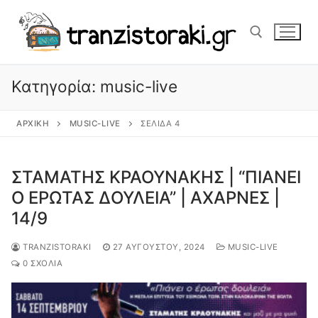
Μετάβαση
στο
περιεχόμενο
Κατηγορία:
music-live
Αναζήτηση για:
ΑΡΧΙΚΉ
MUSIC-LIVE
ΣΕΛΊΔΑ 4
ΣΤΑΜΑΤΗΣ ΚΡΑΟΥΝΑΚΗΣ | “ΠΙΑΝΕΙ
Ο ΕΡΩΤΑΣ ΔΟΥΛΕΙΑ” | ΑΧΑΡΝΕΣ |
14/9
TRANZISTORAKI
27 ΑΥΓΟΎΣΤΟΥ, 2024
MUSIC-LIVE
0 ΣΧΌΛΙΑ