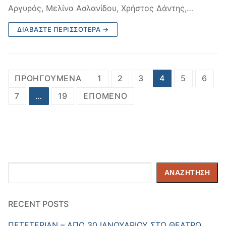
Αργυρός, Μελίνα Ασλανίδου, Χρήστος Δάντης,…
ΔΙΑΒΆΣΤΕ ΠΕΡΙΣΣΌΤΕΡΑ →
Σελιδοποίηση
ΠΡΟΗΓΟΎΜΕΝΑ
1
2
3
4
5
6
άρθρων
7
…
19
ΕΠΌΜΕΝΟ
Αναζήτηση
ΑΝΑΖΉΤΗΣΗ
RECENT POSTS
ΠΕΤΕΤΕΡΙΑΝ – ΑΠΟ 30 ΙΑΝΟΥΑΡΙΟΥ ΣΤΟ ΘΕΑΤΡΟ